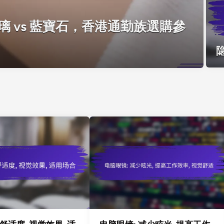
 vs 藍寶石，香港通勤族選購參
隐