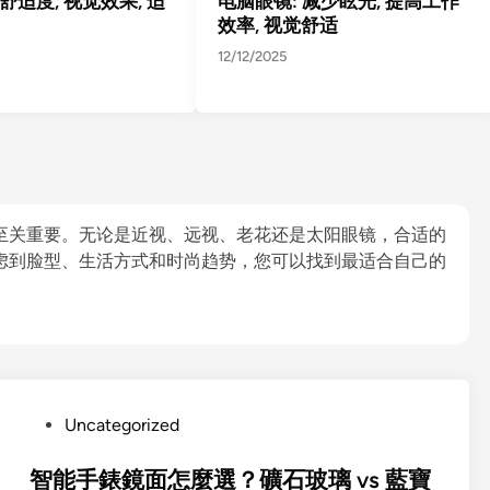
舒适度, 视觉效果, 适
电脑眼镜: 减少眩光, 提高工作
效率, 视觉舒适
12/12/2025
至关重要。无论是近视、远视、老花还是太阳眼镜，合适的
虑到脸型、生活方式和时尚趋势，您可以找到最适合自己的
P
Uncategorized
o
s
智能手錶鏡面怎麼選？礦石玻璃 vs 藍寶