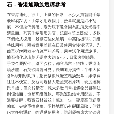
t
石，香港通勤族選購參考
e
在香港通勤、行山、上班的日常，不少人買智能手錶
d
最容易踩坑：手錶才用幾個月，螢幕就滿是細小刮
i
痕，不僅拉低質感，陽光底下還會因為劃痕反光看不
n
清畫面。其實手錶耐用與否，鏡面材質是關鍵，多數
平價款式採用一般礦石強化玻璃，中高階機型則升級
特殊用料，兩者實用差距在日常使用會慢慢浮現。先
簡單拆解兩種主流鏡面的差異，用生活化用語說明。
礦石強化玻璃莫氏硬度大約 5～7，日常碰到鎖匙、
手袋金屬配件、路面沙粒，都容易留下痕跡；香港街
頭沙塵、石英砂隨處可見，長期隨身攜帶，半年大多
會出現明顯劃痕，想要修復只能整塊換螢幕，維修費
往往不便宜。反觀高規格人造藍寶石原料，硬度達莫
氏 9 級，僅次於鑽石，絕大多數日常接觸物品都無法
刮傷錶面，也是高級腕錶、專業運動錶常用配置。不
過要提醒，藍寶石材質並非萬無一失：硬度高但韌度
偏低，尖銳重撞桌角、硬摔地面仍有裂開風險，但對
絕大多數通勤、輕運動使用者，防刮優勢遠大於磕碰