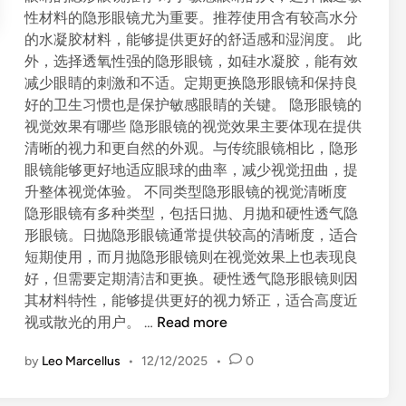
性材料的隐形眼镜尤为重要。推荐使用含有较高水分
的水凝胶材料，能够提供更好的舒适感和湿润度。 此
外，选择透氧性强的隐形眼镜，如硅水凝胶，能有效
减少眼睛的刺激和不适。定期更换隐形眼镜和保持良
好的卫生习惯也是保护敏感眼睛的关键。 隐形眼镜的
视觉效果有哪些 隐形眼镜的视觉效果主要体现在提供
清晰的视力和更自然的外观。与传统眼镜相比，隐形
眼镜能够更好地适应眼球的曲率，减少视觉扭曲，提
升整体视觉体验。 不同类型隐形眼镜的视觉清晰度
隐形眼镜有多种类型，包括日抛、月抛和硬性透气隐
形眼镜。日抛隐形眼镜通常提供较高的清晰度，适合
短期使用，而月抛隐形眼镜则在视觉效果上也表现良
好，但需要定期清洁和更换。硬性透气隐形眼镜则因
其材料特性，能够提供更好的视力矫正，适合高度近
隐
视或散光的用户。 …
Read more
形
by
Leo Marcellus
•
12/12/2025
•
0
眼
镜