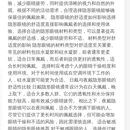
玻
验，减少眼睛疲劳，同时提供清晰的视力和自然的外
i
璃
观。根据不同的活动需求，合理选择隐形眼镜能够确
n
v
保最佳的佩戴效果。 隐形眼镜的舒适度如何影响选择
s
隐形眼镜的舒适度直接影响佩戴者的选择和使用体
藍
验。选择合适的隐形眼镜材料和类型，可以显著提高
寶
佩戴的舒适感，减少眼睛疲劳和不适。 材料类型对舒
石
适度的影响 隐形眼镜的材料类型对舒适度至关重要。
，
常见的材料包括水凝胶和硅水凝胶，前者通常更柔
香
软，适合日常佩戴，而后者则提供更好的透氧性，适
港
合长时间佩戴。 选择时应考虑个人的眼睛干燥程度和
通
使用环境。对于长时间使用或在空调环境下工作的
勤
人，硅水凝胶可能更为合适。 日戴与夜戴隐形眼镜的
族
舒适性比较 日戴隐形眼镜通常设计为在白天佩戴，晚
選
上取下，适合大多数人群。它们的透氧性和水分保持
購
能力较高，能有效减少眼睛疲劳。 相比之下，夜戴隐
參
形眼镜可以在夜间佩戴，适合不方便摘下眼镜的人。
考
尽管它们提供了更长时间的佩戴选择，但可能会增加
眼睛干燥和不适的风险，因此需谨慎选择。 适合敏感
眼睛的隐形眼镜推荐 对于敏感眼睛的人，选择低过敏