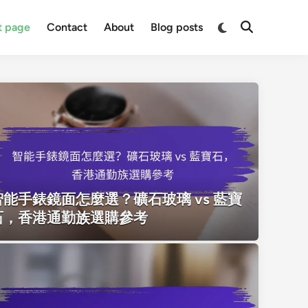
Switch
t page
Contact
About
Blog posts
Open
to
Search
dark
mode
智能手錶鏡面怎麼選？礦石玻璃 vs 藍寶
石，香港通勤族選購參考