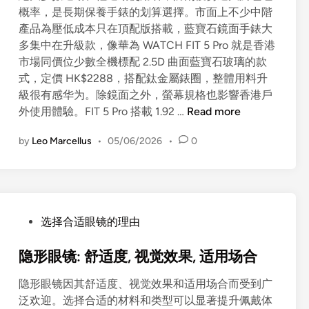
概率，是長期保養手錶的划算選擇。市面上不少中階
產品為壓低成本只在頂配版搭載，藍寶石鏡面手錶大
多集中在升級款，像華為 WATCH FIT 5 Pro 就是香港
市場同價位少數全機標配 2.5D 曲面藍寶石玻璃的款
式，定價 HK$2288，搭配鈦金屬錶圈，整體用料升
級很有感华为。除鏡面之外，螢幕規格也影響香港戶
智
外使用體驗。FIT 5 Pro 搭載 1.92 …
Read more
能
by
Leo Marcellus
•
05/06/2026
•
0
手
錶
鏡
面
怎
P
选择合适眼镜的理由
麼
o
選
s
隐形眼镜: 舒适度, 视觉效果, 适用场合
？
t
礦
隐形眼镜因其舒适度、视觉效果和适用场合而受到广
e
石
泛欢迎。选择合适的材料和类型可以显著提升佩戴体
d