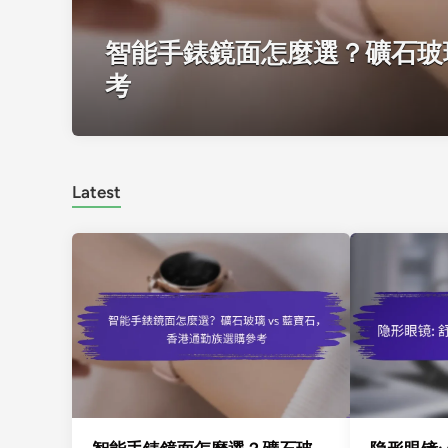
智能手錶鏡面怎麼選？礦石玻璃
考
Latest