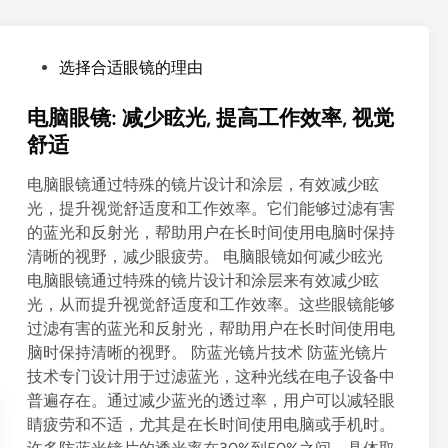
:
舒
适
P
选择合适眼镜的理由
度
o
,
s
电脑眼镜: 减少眩光, 提高工作效率, 视觉
视
t
舒适
觉
e
效
电脑眼镜通过特殊的镜片设计和涂层，有效减少眩
d
果
光，提升视觉舒适度和工作效率。它们能够过滤有害
i
,
的蓝光和反射光，帮助用户在长时间使用电脑时保持
n
适
清晰的视野，减少眼疲劳。 电脑眼镜如何减少眩光
用
电脑眼镜通过特殊的镜片设计和涂层来有效减少眩
场
光，从而提升视觉舒适度和工作效率。这些眼镜能够
合
过滤有害的蓝光和反射光，帮助用户在长时间使用电
脑时保持清晰的视野。 防蓝光镜片技术 防蓝光镜片
技术专门设计用于过滤蓝光，这种光线在电子设备中
普遍存在。通过减少蓝光的透过率，用户可以减轻眼
睛疲劳和不适，尤其是在长时间使用电脑或手机时。