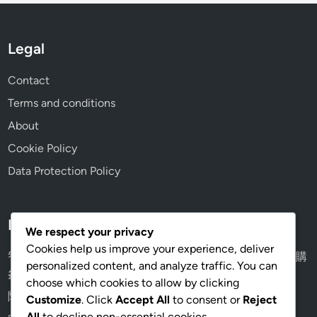
Legal
Contact
Terms and conditions
About
Cookie Policy
Data Protection Policy
Recent Posts
We respect your privacy
Cookies help us improve your experience, deliver
智能手錶鏡面怎麼選？礦石玻璃 vs 藍寶石，香港通勤族選購
personalized content, and analyze traffic. You can
參考
choose which cookies to allow by clicking
隐形眼镜: 舒适度, 视觉效果, 适用场合
Customize
. Click
Accept All
to consent or
Reject
All
to decline non-essential cookies.