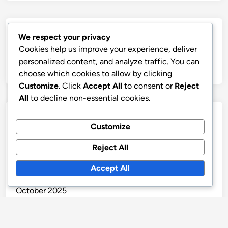
Search
We respect your privacy
Cookies help us improve your experience, deliver
Search
personalized content, and analyze traffic. You can
for:
choose which cookies to allow by clicking
Customize
. Click
Accept All
to consent or
Reject
All
to decline non-essential cookies.
Archives
Customize
June 2026
Reject All
December 2025
Accept All
November 2025
October 2025