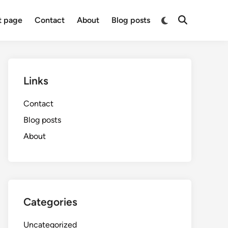
Switch
t page
Contact
About
Blog posts
Open
to
Search
dark
mode
Links
Contact
Blog posts
About
Categories
Uncategorized