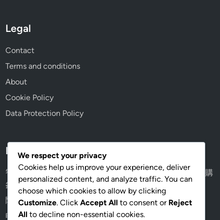
Legal
Contact
Terms and conditions
About
Cookie Policy
Data Protection Policy
Recent Posts
We respect your privacy
Cookies help us improve your experience, deliver
智能手錶鏡面怎麼選？礦石玻璃 vs 藍寶石，香港通勤族選購
personalized content, and analyze traffic. You can
參考
choose which cookies to allow by clicking
隐形眼镜: 舒适度, 视觉效果, 适用场合
Customize
. Click
Accept All
to consent or
Reject
All
to decline non-essential cookies.
电脑眼镜: 减少眩光, 提高工作效率, 视觉舒适