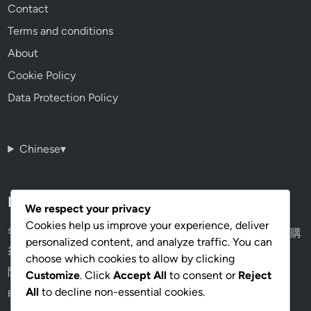
Contact
Terms and conditions
About
Cookie Policy
Data Protection Policy
Chinese
▾
Recent Posts
We respect your privacy
Cookies help us improve your experience, deliver
智能手錶鏡面怎麼選？礦石玻璃 vs 藍寶石，香港通勤族選購
personalized content, and analyze traffic. You can
參考
choose which cookies to allow by clicking
隐形眼镜: 舒适度, 视觉效果, 适用场合
Customize
. Click
Accept All
to consent or
Reject
All
to decline non-essential cookies.
电脑眼镜: 减少眩光, 提高工作效率, 视觉舒适